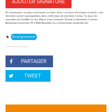
En choisissant « tu peux m'envoyer un mail » et/ou « tu peux m'envoyer un texto », tes
données seront sauvegardées dans notre base de données Comac. Tu peux les
consulter, les modifier ou les effacer à tout moment. Envoie ta demande à Comac,
Boulevard Lemonnier 171 à 1000 Bruxelles ou à
info@comac-studenten.be
.
Enseignement
PARTAGER
TWEET