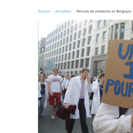
Accueil
>
Actualités
>
Pénurie de médecins en Belgique :