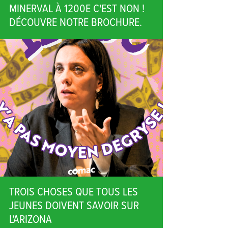
MINERVAL À 1200E C'EST NON !
DÉCOUVRE NOTRE BROCHURE.
TROIS CHOSES QUE TOUS LES
JEUNES DOIVENT SAVOIR SUR
L'ARIZONA