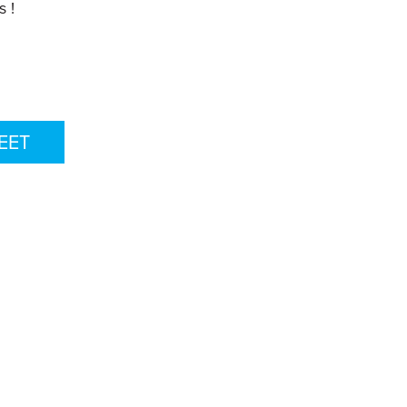
s !
EET