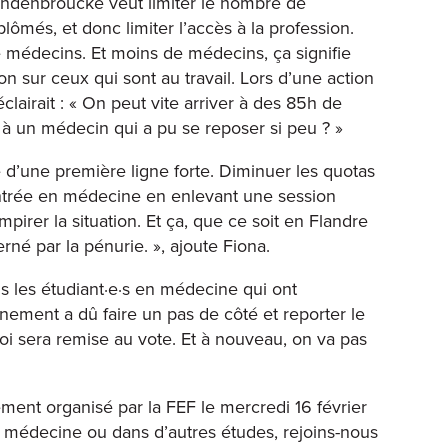
Vandenbroucke veut limiter le nombre de
ômés, et donc limiter l’accès à la profession.
médecins. Et moins de médecins, ça signifie
on sur ceux qui sont au travail. Lors d’une action
lairait : « On peut vite arriver à des 85h de
 à un médecin qui a pu se reposer si peu ? »
 d’une première ligne forte. Diminuer les quotas
ntrée en médecine en enlevant une session
pirer la situation. Et ça, que ce soit en Flandre
rné par la pénurie. », ajoute Fiona.
s les étudiant·e·s en médecine qui ont
nement a dû faire un pas de côté et reporter le
e loi sera remise au vote. Et à nouveau, on va pas
ent organisé par la FEF le mercredi 16 février
en médecine ou dans d’autres études, rejoins-nous