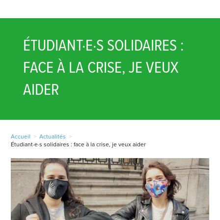
ÉTUDIANT·E·S SOLIDAIRES :
FACE À LA CRISE, JE VEUX
AIDER
Accueil
>
Actualités
>
Étudiant·e·s solidaires : face à la crise, je veux aider