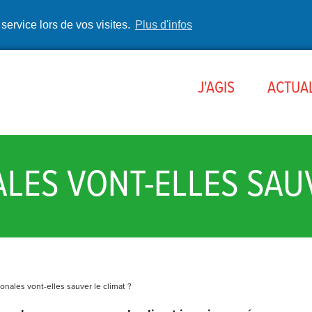
 service lors de vos visites.
Plus d'infos
J'AGIS
ACTUAL
LES VONT-ELLES SAUV
ionales vont-elles sauver le climat ?