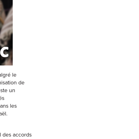
lgré le
nisation de
este un
és
dans les
aël.
l des accords