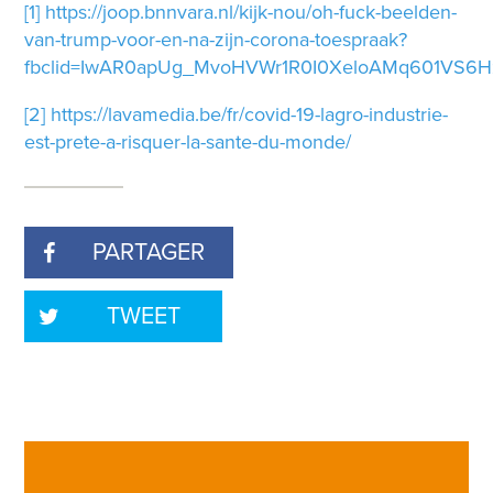
[1]
https://joop.bnnvara.nl/kijk-nou/oh-fuck-beelden-
van-trump-voor-en-na-zijn-corona-toespraak?
fbclid=IwAR0apUg_MvoHVWr1R0I0XeloAMq601VS6
[2]
https://lavamedia.be/fr/covid-19-lagro-industrie-
est-prete-a-risquer-la-sante-du-monde/
PARTAGER
TWEET