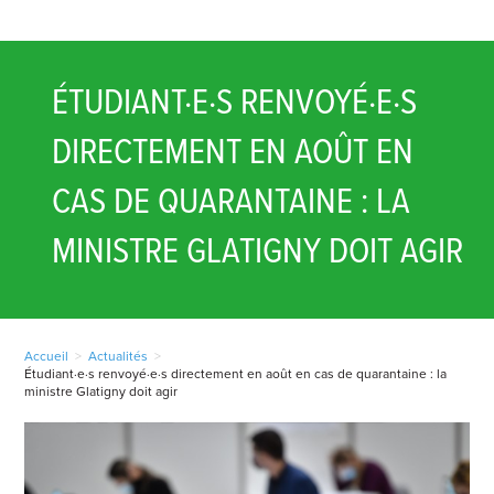
ÉTUDIANT·E·S RENVOYÉ·E·S
DIRECTEMENT EN AOÛT EN
CAS DE QUARANTAINE : LA
MINISTRE GLATIGNY DOIT AGIR
Accueil
>
Actualités
>
Étudiant·e·s renvoyé·e·s directement en août en cas de quarantaine : la
ministre Glatigny doit agir