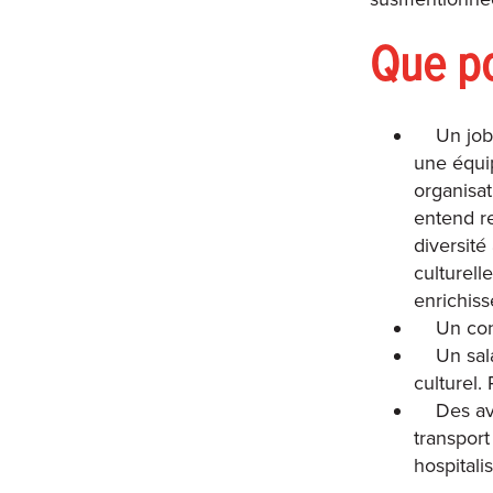
Que po
Un job
une équi
organisat
entend re
diversité
culturell
enrichis
Un con
Un sal
culturel.
Des av
transpor
hospitali