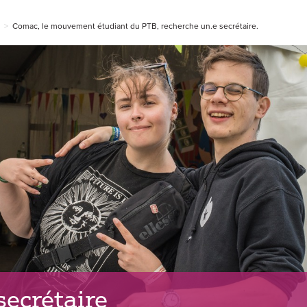
s
>
Comac, le mouvement étudiant du PTB, recherche un.e secrétaire.
 secrétaire