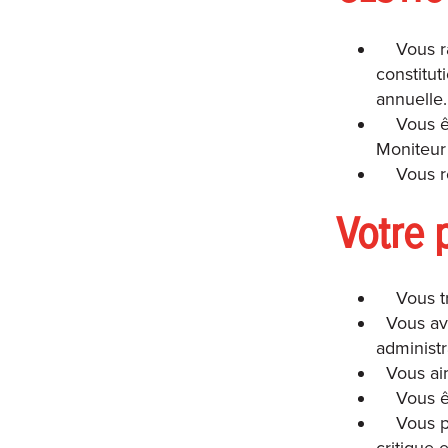
Vous r
constitut
annuelle.
Vous ê
Moniteur 
Vous r
Votre p
Vous t
Vous ave
administr
Vous aim
Vous ê
Vous p
critique 