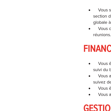
Vous s
section 
globale à
Vous c
réunions
FINAN
Vous ê
suivi du
Vous a
suivez d
Vous ê
Vous a
GESTIO