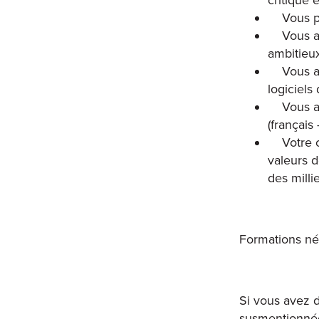
Vous po
Vous a
ambitieu
Vous a
logiciels
Vous a
(français 
Votre 
valeurs 
des milli
Formations néc
Si vous avez 
susmentionnées