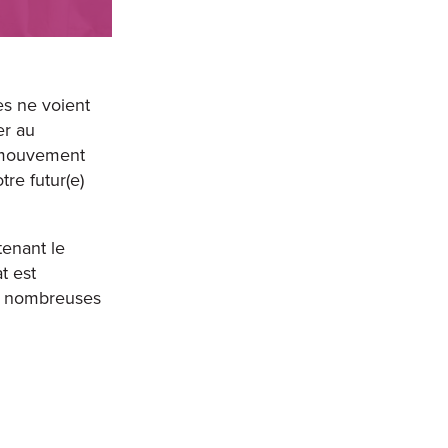
es ne voient
er au
 mouvement
re futur(e)
enant le
t est
os nombreuses