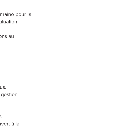
emaine pour la
aluation
ions au
us.
 gestion
s.
vert à la