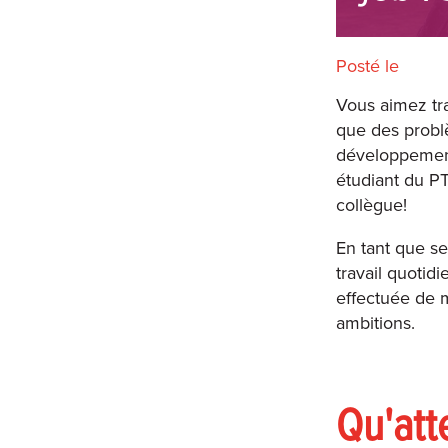
Posté le
Vous aimez tra
que des probl
développemen
étudiant du PT
collègue!
En tant que s
travail quotidi
effectuée de 
ambitions.
Qu'att