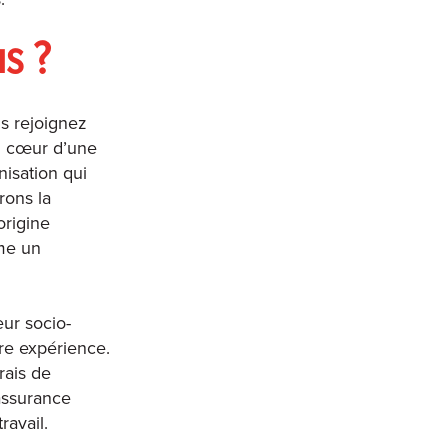
s ?
us rejoignez
u cœur d’une
nisation qui
rons la
origine
mme un
ur socio-
tre expérience.
rais de
assurance
ravail.