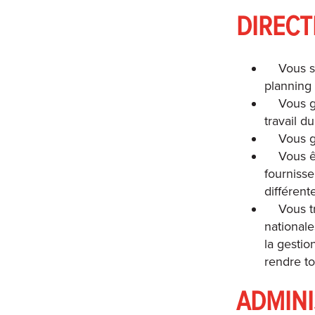
DIRECT
Vous s
planning 
Vous g
travail d
Vous g
Vous ê
fourniss
différen
Vous t
nationale
la gestio
rendre to
ADMIN