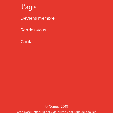
J'agis
Deviens membre
Rendez-vous
Contact
©
Comac
2019
Créé avec
NationBuilder
•
vie privée
•
politique de cookies