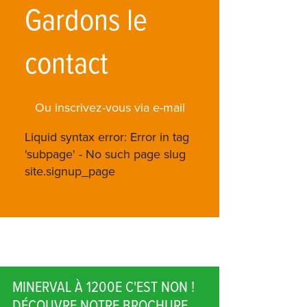
Gardons le
contact
Ou inscrivez-vous via e-mail
Liquid syntax error: Error in tag
'subpage' - No such page slug
site.signup_page
MINERVAL À 1200E C'EST NON !
DÉCOUVRE NOTRE BROCHURE.