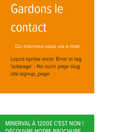
Gardons le
contact
Ou inscrivez-vous via e-mail
Liquid syntax error: Error in tag
'subpage' - No such page slug
site.signup_page
MINERVAL À 1200E C'EST NON !
DÉCOUVRE NOTRE BROCHURE.