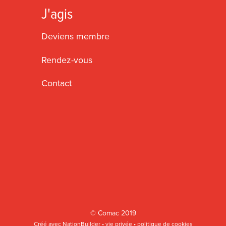
J'agis
Deviens membre
Rendez-vous
Contact
©
Comac
2019
Créé avec
NationBuilder
•
vie privée
•
politique de cookies