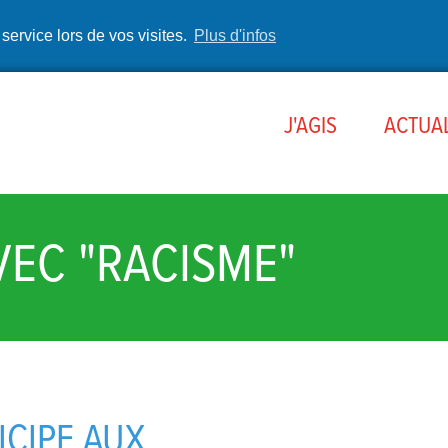
 service lors de vos visites.
Plus d'infos
J'AGIS
ACTUAL
VEC "RACISME"
ICIPE AUX