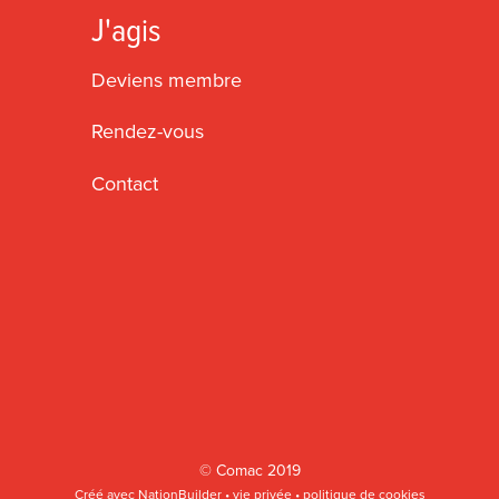
J'agis
Deviens membre
Rendez-vous
Contact
©
Comac
2019
Créé avec
NationBuilder
•
vie privée
•
politique de cookies