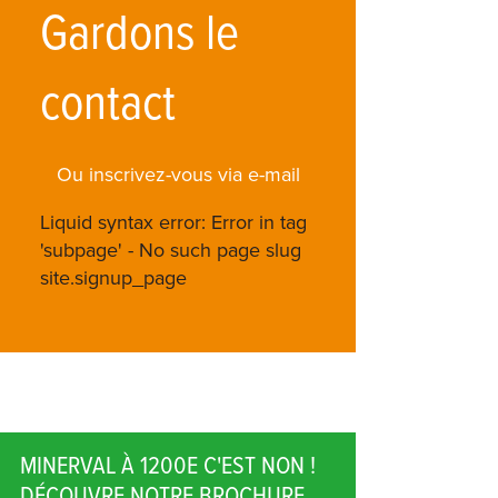
Gardons le
contact
Ou inscrivez-vous via e-mail
Liquid syntax error: Error in tag
'subpage' - No such page slug
site.signup_page
MINERVAL À 1200E C'EST NON !
DÉCOUVRE NOTRE BROCHURE.